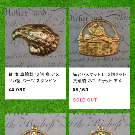
鷲 鷹 真鍮製 12個 鳥 アメ
猫とバスケット L 12個セット
リカ製 パーツ スタンピング
真鍮製 ネコ キャット アメリ
ヴィンテージ風 SA319
カ製 パーツ チャーム スタ
¥4,080
¥5,160
ンピング ヴィンテージ風 S
A330
SOLD OUT