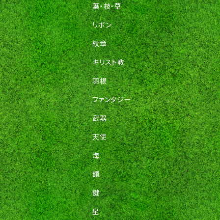
葉・枝・草
リボン
紋章
キリスト教
羽根
ファンタジー
武器
天使
海
額
鍵
星