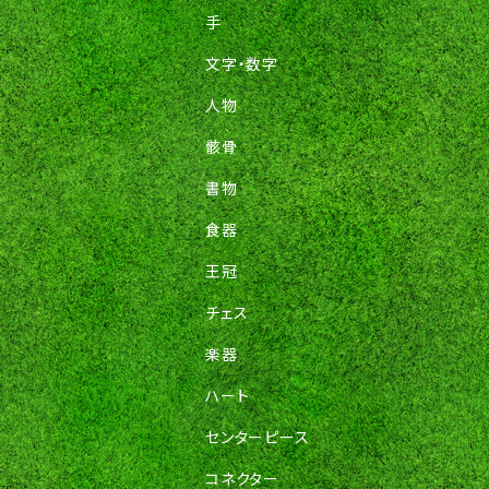
手
文字・数字
人物
骸骨
書物
食器
王冠
チェス
楽器
ハート
センターピース
コネクター