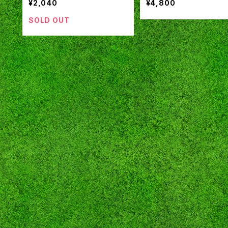
¥2,040
¥4,800
SOLD OUT