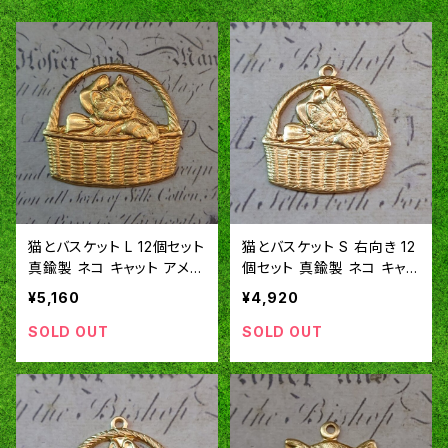
猫とバスケット L 12個セット
猫とバスケット S 右向き 12
真鍮製 ネコ キャット アメリ
個セット 真鍮製 ネコ キャッ
カ製 パーツ チャーム スタ
ト アメリカ製 パーツ チャー
¥5,160
¥4,920
ンピング ヴィンテージ風 S
ム スタンピング ヴィンテー
A330
ジ風 SA331
SOLD OUT
SOLD OUT