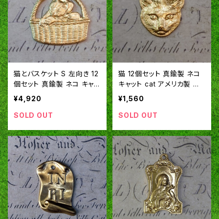
猫とバスケット S 左向き 12
猫 12個セット 真鍮製 ネコ
個セット 真鍮製 ネコ キャッ
キャット cat アメリカ製 パ
ト アメリカ製 パーツ チャー
ーツ チャーム スタンピング
¥4,920
¥1,560
ム スタンピング ヴィンテー
ヴィンテージ風 SA312
ジ風 SA332
SOLD OUT
SOLD OUT