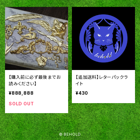
【購入前に必ず最後までお
【追加送料】レターパックラ
読みください】
イト
¥888,888
¥430
SOLD OUT
© BEHOLD