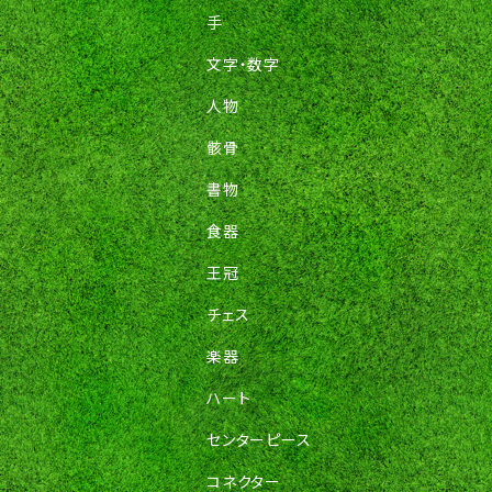
手
文字・数字
人物
骸骨
書物
食器
王冠
チェス
楽器
ハート
センターピース
コネクター