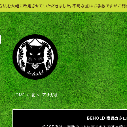
方法を大幅に改定させていただきました。不明な点はお手数ですがお問
HOME
花
アサガオ
BEHOLD 商品カタ
・BASE店は一定数のまとめ売りのみで基本的