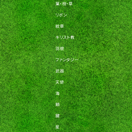
葉・枝・草
リボン
紋章
キリスト教
羽根
ファンタジー
武器
天使
海
額
鍵
星