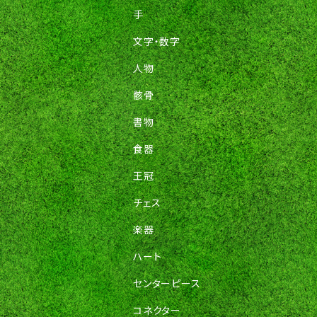
手
文字・数字
人物
骸骨
書物
食器
王冠
チェス
楽器
ハート
センターピース
コネクター