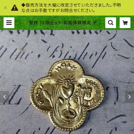
◆販売方法を大幅に改定させていただきました。不明
な点はお手数ですがお問合せください。
聖杯 12個セット 初聖体拝領式 チャリ
ス ゴブレット キリスト教 真鍮製 アメ
リカ製 SA140 | BEHOLD