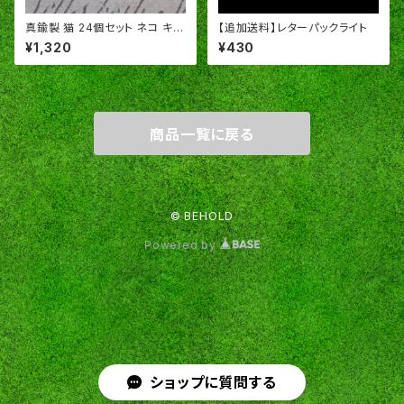
真鍮製 猫 24個セット ネコ キャ
【追加送料】レターパックライト
ット アメリカ製 パーツ スタンピ
¥1,320
¥430
ング ヴィンテージ風 RU48
商品一覧に戻る
© BEHOLD
Powered by
ショップに質問する