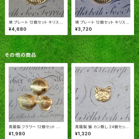
鳩 プレート 12個セット キリスト
鳩 プレート 12個セット キリスト
教 聖霊 ハト 鳥 真鍮製 アメリカ
教 聖霊 ハト 鳥 真鍮製 アメリカ
¥4,680
¥3,720
製 SA105
製 SA99
その他の商品
真鍮製 フラワー 12個セット 花
真鍮製 猫 カン無し 24個セット
カツラ キャップ アメリカ製 スタ
ネコ キャット アメリカ製 パーツ
¥1,980
¥1,320
ンピング SA468
スタンピング ヴィンテージ風 R