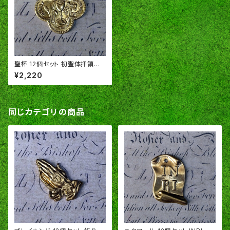
聖杯 12個セット 初聖体拝領式
チャリス ゴブレット キリスト教
¥2,220
真鍮製 アメリカ製 SA140
同じカテゴリの商品