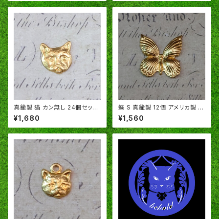
U
真鍮製 猫 カン無し 24個セット
蝶 S 真鍮製 12個 アメリカ製 パ
ネコ キャット アメリカ製 パーツ
ーツ スタンピング ヴィンテージ
¥1,680
¥1,560
スタンピング ヴィンテージ風 R
風 SA408
U