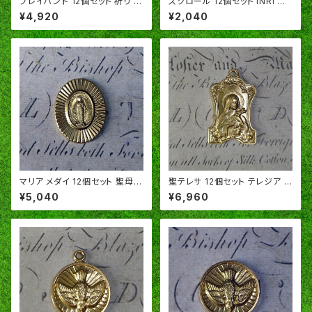
プレイハンド 12個セット 祈り キ
スクロール 12個セット INRI 聖
リスト教 手 真鍮製 アメリカ製
骸布 キリスト教 真鍮製 アメリカ
¥4,920
¥2,040
SA167
製 SA149
マリア メダイ 12個セット 聖母
聖テレサ 12個セット テレジア キ
キリスト教 真鍮製 アメリカ製 S
リスト教 メダイ 真鍮製 アメリカ
¥5,040
¥6,960
A141
製 SA107