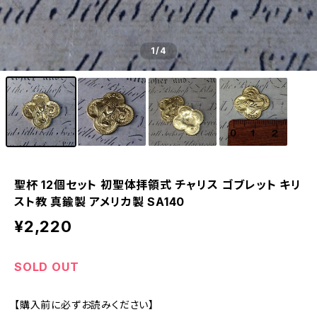
1
/4
聖杯 12個セット 初聖体拝領式 チャリス ゴブレット キリ
スト教 真鍮製 アメリカ製 SA140
¥2,220
SOLD OUT
【購入前に必ずお読みください】